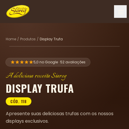
Home
/
Produtos
/
Display Trufa
5,0
no Google ·
52
avaliações
A deliciosa receita Siareg
DISPLAY TRUFA
CÓD.
118
Apresente suas deliciosas trufas com os nossos
displays exclusivos.