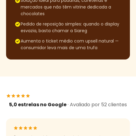
Solução ideal para padarias, cafeterias e
mercados que não têm vitrine dedicada a
chocolates
Pedido de reposição simples: quando o display
esvazia, basta chamar a Siareg
Aumenta o ticket médio com upsell natural —
consumidor leva mais de uma trufa
5,0
estrelas no Google
· Avaliado por
52
clientes