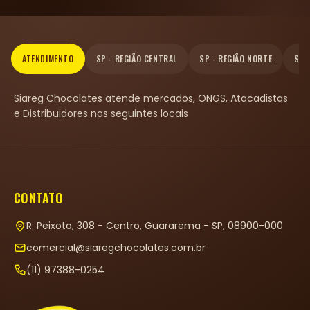
ATENDIMENTO
SP - REGIÃO CENTRAL
SP - REGIÃO NORTE
SP 
Siareg Chocolates atende mercados, ONGS, Atacadistas
e Distribuidores nos seguintes locais
CONTATO
R. Peixoto, 308 - Centro, Guararema - SP, 08900-000
comercial@siaregchocolates.com.br
(11) 97388-0254