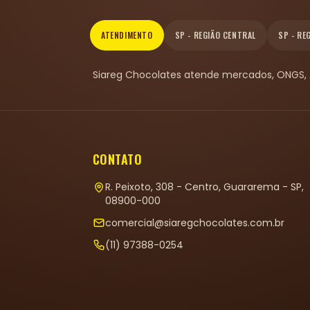
ATENDIMENTO
SP - REGIÃO CENTRAL
SP - RE
Siareg Chocolates atende mercados, ONGS, At
CONTATO
R. Peixoto, 308 - Centro, Guararema - SP,
08900-000
comercial@siaregchocolates.com.br
(11) 97388-0254